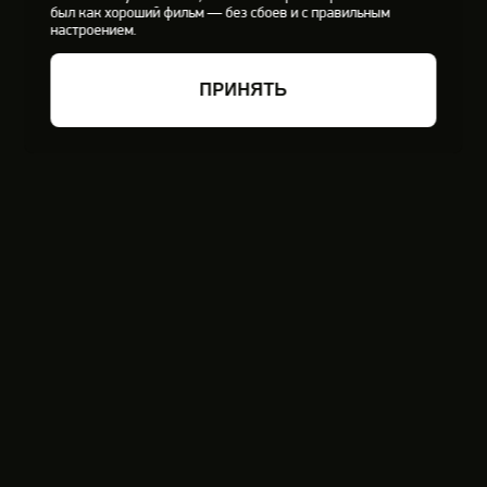
был как хороший фильм — без сбоев и с правильным
настроением.
ПРИНЯТЬ
ФИЛЬТРЫ
ЖАНР
АНИМЕ
БИОГРАФИЯ
ВОЕННЫЙ
ДЕТЕКТИВ
ДЕТСКИЙ
ДОКУМЕНТАЛЬНЫЙ
ДРАМА
ИСТОРИЧЕСКИЙ
КОМЕДИЯ
КРИМИНАЛ
МЕЛОДРАМА
МИСТИКА
АНИМАЦИЯ
МЮЗИКЛ
ПРИКЛЮЧЕНИЯ
РОМАНТИЧЕСКАЯ КОМЕДИЯ
СЕМЕЙНЫЙ
СКАЗКА
СПОРТ
ТРИЛЛЕР
УЖАСЫ
ФАНТАСТИКА
ФИЛЬМ-КАТАСТРОФА
ФЭНТЕЗИ
ХОРРОР